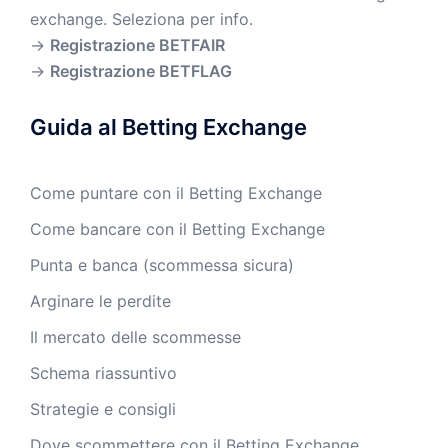
exchange. Seleziona per info.
->
Registrazione BETFAIR
->
Registrazione BETFLAG
Guida al Betting Exchange
Come puntare con il Betting Exchange
Come bancare con il Betting Exchange
Punta e banca (scommessa sicura)
Arginare le perdite
Il mercato delle scommesse
Schema riassuntivo
Strategie e consigli
Dove scommettere con il Betting Exchange